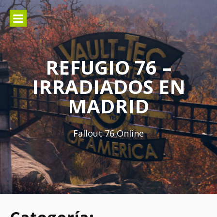
Ir
al
contenido
REFUGIO 76 –
IRRADIADOS EN
MADRID
Fallout 76 Online