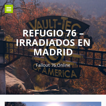
Ir
al
contenido
REFUGIO 76 –
IRRADIADOS EN
MADRID
Fallout 76 Online